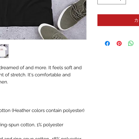
カ
 dreamed of and more. It feels soft and 
t of stretch. It's comfortable and 