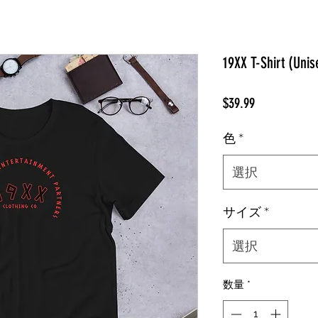
19XX T-Shirt (Unis
価
$39.99
格
色
*
選択
サイズ
*
選択
数量
*