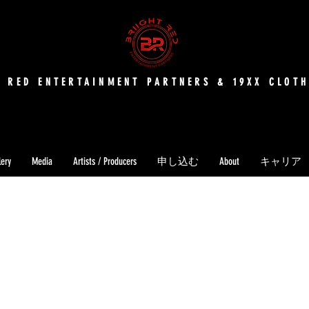
T RED ENTERTAINMENT PARTNERS & 19XX CLOTH
lery
Media
Artists / Producers
申し込む
About
キャリア