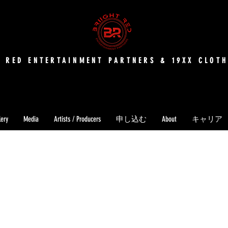
T RED ENTERTAINMENT PARTNERS & 19XX CLOTH
lery
Media
Artists / Producers
申し込む
About
キャリア