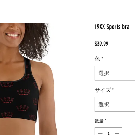
19XX Sports bra
価
$39.99
格
色
*
選択
サイズ
*
選択
数量
*